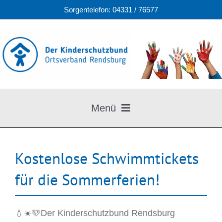
Zum
Sorgentelefon: 04331 / 76577
Inhalt
springen
Menü
Home
Termine / Aktuelles
Kostenlose Schwimmtickets
Aktivitäten
für die Sommerferien!
Über uns
Links
💧☀️🩵Der Kinderschutzbund Rendsburg